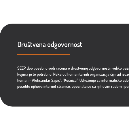
Društvena odgovornost
SEEP doo posebno vodi računa o društvenoj odgovornosti i veliku p
kojima je to potrebno. Neke od humanitarnih organizacija čiji rad izuz
human - Aleksandar Šapić", "Košnica", Udruženje za informatičku edukac
posetite njihove internet stranice, upoznate se sa njihovim radom i po