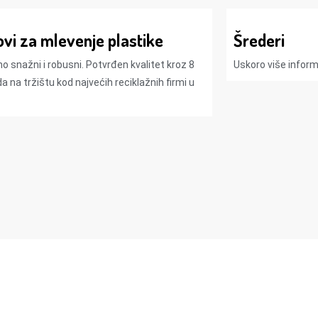
ovi za mlevenje plastike
Šrederi
o snažni i robusni. Potvrđen kvalitet kroz 8
Uskoro više informa
a na tržištu kod najvećih reciklažnih firmi u