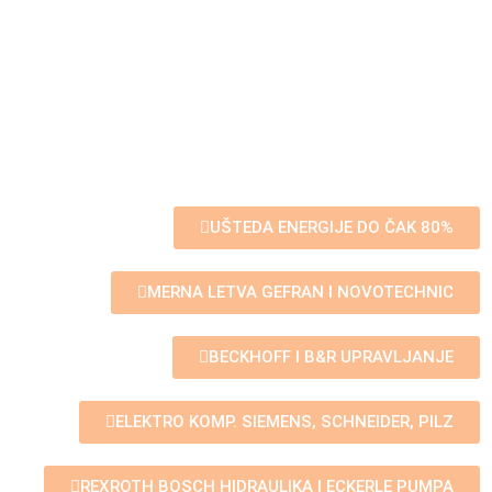
zivni predstavnici kompanije CHEN
HSONG
ente i tehnologija, kao i CE standard naših mašina garantuju odličan kvalitet i
dug radni vek.
UŠTEDA ENERGIJE DO ČAK 80%
MERNA LETVA GEFRAN I NOVOTECHNIC
BECKHOFF I B&R UPRAVLJANJE
ELEKTRO KOMP. SIEMENS, SCHNEIDER, PILZ
REXROTH BOSCH HIDRAULIKA I ECKERLE PUMPA