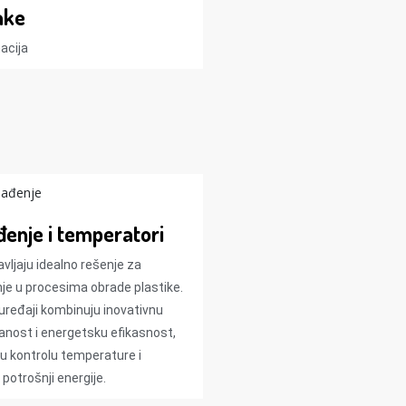
ake
cija​
ađenje i temperatori
avljaju idealno rešenje za
nje u procesima obrade plastike.
 uređaji kombinuju inovativnu
anost i energetsku efikasnost,
u kontrolu temperature i
potrošnji energije.