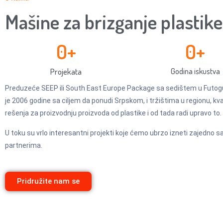
Mašine za brizganje plastike
0
+
0
+
Projekata
Godina iskustva
Preduzeće SEEP ili South East Europe Package sa sedištem u Futog
je 2006 godine sa ciljem da ponudi Srpskom, i tržištima u regionu, kv
rešenja za proizvodnju proizvoda od plastike i od tada radi upravo to.
U toku su vrlo interesantni projekti koje ćemo ubrzo izneti zajedno 
partnerima.
Pridružite nam se