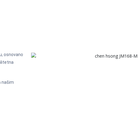
u, osnovano
alitetna
sa našim