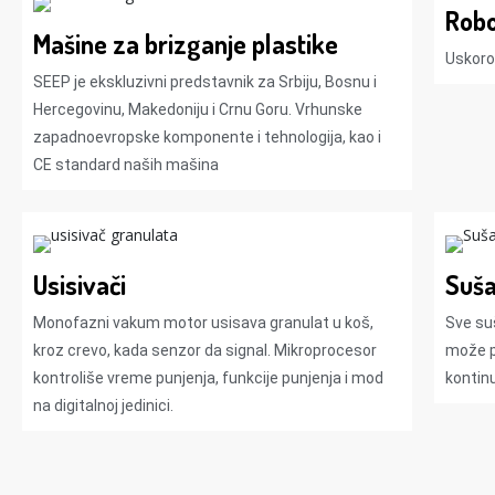
Robo
Mašine za brizganje plastike​
Uskoro
SEEP je ekskluzivni predstavnik za Srbiju, Bosnu i
Hercegovinu, Makedoniju i Crnu Goru. Vrhunske
zapadnoevropske komponente i tehnologija, kao i
CE standard naših mašina
Usisivači
Suš
Monofazni vakum motor usisava granulat u koš,
Sve su
kroz crevo, kada senzor da signal. Mikroprocesor
može p
kontroliše vreme punjenja, funkcije punjenja i mod
kontinu
na digitalnoj jedinici.