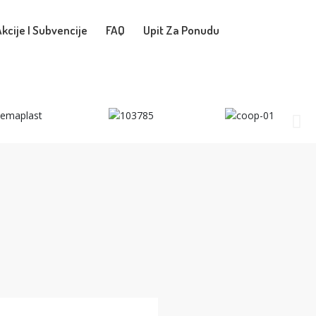
kcije I Subvencije
FAQ
Upit Za Ponudu