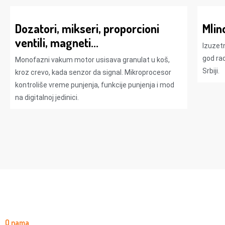
Dozatori, mikseri, proporcioni
Mlin
ventili, magneti...
Izuzetn
god rad
Monofazni vakum motor usisava granulat u koš,
Srbiji.
kroz crevo, kada senzor da signal. Mikroprocesor
kontroliše vreme punjenja, funkcije punjenja i mod
na digitalnoj jedinici.
O nama