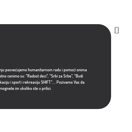
ažnju posvećujemo humanitarnom radu i pomoći onima
etno cenimo su: "Radost deci", "Srbi za Srbe", "Budi
iju i sport i rekreaciju SHIFT.".... Pozivamo Vas da
mognete im ukoliko ste u prilici.