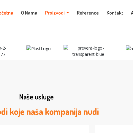
očetna
O Nama
Proizvodi
Reference
Kontakt
A
Naše usluge
di koje naša kompanija nudi