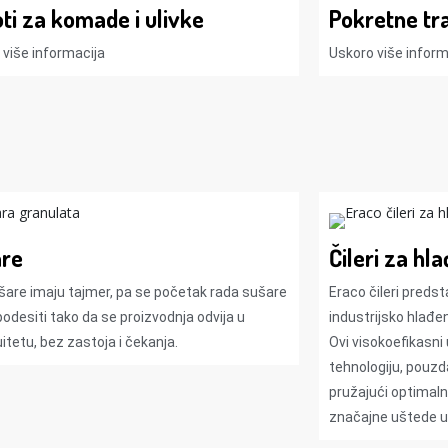
ti za komade i ulivke
Pokretne tr
 više informacija
Uskoro više informa
are
Čileri za hl
šare imaju tajmer, pa se početak rada sušare
Eraco čileri predst
odesiti tako da se proizvodnja odvija u
industrijsko hlađe
itetu, bez zastoja i čekanja.
Ovi visokoefikasni
tehnologiju, pouzd
pružajući optimaln
značajne uštede u 